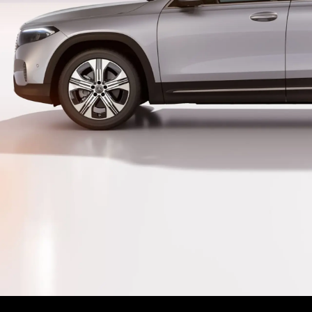
klassen
Flotten- & Geschäftskunden
Merb
des-Benz
Ladelösungen
Pres
des-AMG
Leasing
Jobs 
des-Maybach
Versicherung
Lehrs
Garantie
Kont
modelle
Digitale Extras
germodelle
Mercedes-Benz Klassiker
ahrt vereinbaren
Zubehör & Collection Onlineshop
Servicetermin buchen