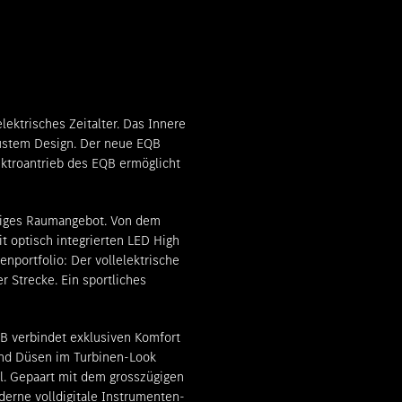
Beratungstermin vereinbaren
lektrisches Zeitalter. Das Innere
ustem Design. Der neue EQB
ektroantrieb des EQB ermöglicht
ügiges Raumangebot. Von dem
t optisch integrierten LED High
nportfolio: Der vollelektrische
r Strecke. Ein sportliches
B verbindet exklusiven Komfort
und Düsen im Turbinen-Look
l. Gepaart mit dem grosszügigen
derne volldigitale Instrumenten-