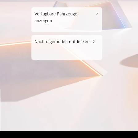
Modell
Verfügbare Fahrzeuge
anzeigen
Merce
Merce
Nachfolgemodell entdecken
Merce
smart
Sonder
Vorgän
Probef