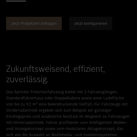
Standort favorisieren
Bern
Standort favorisieren
Bümpliz
Jetzt Probefahrt anfragen
Jetzt konfigurieren
Standort favorisieren
Granges-Paccot
Standort favorisieren
Neuendorf
Standort favorisieren
Schlieren
Standort favorisieren
Uetendorf
Zukunftsweisend, effizient,
Standort favorisieren
Vezia
zuverlässig.
Standort favorisieren
Wettingen
Das Sprinter Pritschenfahrzeug bietet mit 3 Fahrzeuglängen,
Standardfahrerhaus oder Doppelkabine sowie einer Ladefläche
Standort favorisieren
Wetzikon
2
von bis zu 9,2 m
eine beeindruckende Vielfalt. Für Fahrzeuge mit
Standort favorisieren
Winterthur
Vorderradantrieb ergeben sich zum Beispiel ein günstiger
Einstiegspreis und zusätzliche Nutzlast im Vergleich zu Fahrzeugen
Standort favorisieren
Zürich-Nord
mit Hinterradantrieb. Fahrer profitieren vom intelligenten Bedien-
und Anzeigekonzept sowie vom modularen Ablagekonzept, das
sich wie die Auswahl an Multimedia- und Assistenzsystemen