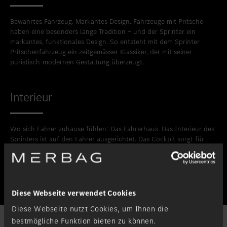
Bewährtes Fahrzeug. Markantes Design. Fahrzeuge mit Pritsche
haben eine besonders lange Tradition – und der Sprinter ein
markantes, funktionales Design. So entsteht mit dem Sprinter
Pritschenfahrzeug ein zeitgemässer Klassiker, der mit seiner
puristisch-modernen Gestaltung überzeugt.
Interieur
Wo sich Fahrer zuhause fühlen: Das Fahrerhaus. Das Interieur des
Sprinters ist auf den Fahrer ausgerichtet. Das Cockpit sorgt für
eine ausgezeichnete Rundumsicht und das moderne Bedien- und
Anzeigekonzept leistet genau das, was Sie von ihm erwarten.
Diese Webseite verwendet Cookies
Diese Webseite nutzt Cookies, um Ihnen die
bestmögliche Funktion bieten zu können.