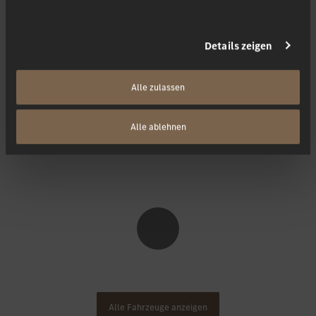
Sprinter kaufen.
Details zeigen
Finden Sie schnell und einfach Ihren Neuwagen aus unserem
Alle zulassen
Bestand. Wir bieten Ihnen unsere sofort verfügbaren Neuwagen zu
Top-Konditionen an.
Alle ablehnen
Alle Fahrzeuge anzeigen