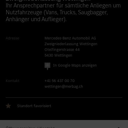
Ihr Ansprechpartner für sämtliche Anliegen um
Standort favorisieren
Bern
Nutzfahrzeuge (Vans, Trucks, Saugbagger,
Standort favorisieren
Bümpliz
Anhänger und Auflieger).
Standort favorisieren
Granges-Paccot
Standort favorisieren
Neuendorf
Adresse
Mercedes-Benz Automobil AG
Zweigniederlassung Wettingen
Standort favorisieren
Schlieren
Otelfingerstrasse 44
5430 Wettingen
Standort favorisieren
Uetendorf
In Google Maps anzeigen
Standort favorisieren
Vezia
Kontakt
+41 56 437 00 70
Standort favorisiert
Wettingen
wettingen@merbag.ch
Standort favorisieren
Wetzikon
Standort favorisieren
Winterthur
Standort favorisiert
Standort favorisieren
Zürich-Nord