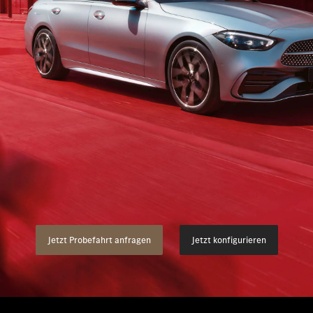
klassen
Flotten- & Geschäftskunden
Merb
des-Benz
Ladelösungen
Pres
des-AMG
Leasing
Jobs 
des-Maybach
Versicherung
Lehrs
Garantie
Kont
modelle
Digitale Extras
germodelle
Mercedes-Benz Klassiker
Jetzt Probefahrt anfragen
Jetzt konfigurieren
ahrt vereinbaren
Zubehör & Collection Onlineshop
Servicetermin buchen