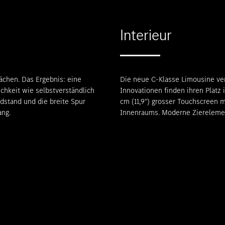
Interieur
lächen. Das Ergebnis: eine
Die neue C-Klasse Limousine ve
chkeit wie selbstverständlich
Innovationen finden ihren Platz i
adstand und die breite Spur
cm (11,9") grosser Touchscreen 
ang.
Innenraums. Moderne Zierelemen