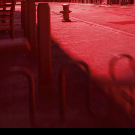
Modell
Merce
Merce
Merce
smart
Sonder
Vorgän
Probef