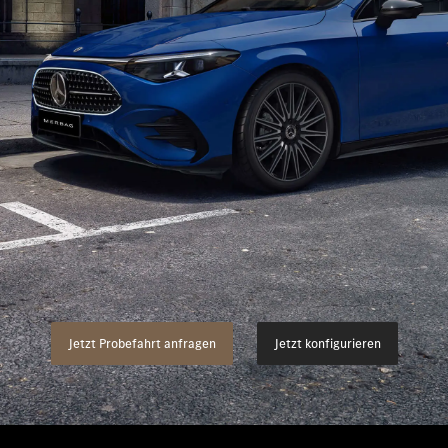
klassen
Flotten- & Geschäftskunden
Merb
des-Benz
Ladelösungen
Pres
des-AMG
Leasing
Jobs 
des-Maybach
Versicherung
Lehrs
Garantie
Kont
modelle
Digitale Extras
germodelle
Mercedes-Benz Klassiker
Jetzt Probefahrt anfragen
Jetzt konfigurieren
ahrt vereinbaren
Zubehör & Collection Onlineshop
Servicetermin buchen