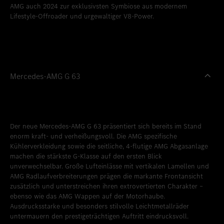
AMG auch 2024 zur exklusivsten Symbiose aus modernem
Standort favorisieren
Zollikon
Lifestyle-Offroader und urgewaltiger V8-Power.
Standort favorisieren
Zürich-Nord
Standort favorisieren
Zürich-Seefeld
Mercedes-AMG G 63
Der neue Mercedes-AMG G 63 präsentiert sich bereits im Stand
enorm kraft- und verheißungsvoll. Die AMG spezifische
Kühlerverkleidung sowie die seitliche, 4-flutige AMG Abgasanlage
machen die stärkste G-Klasse auf den ersten Blick
unverwechselbar. Große Lufteinlässe mit vertikalen Lamellen und
AMG Radlaufverbreiterungen prägen die markante Frontansicht
zusätzlich und unterstreichen ihren extrovertierten Charakter –
ebenso wie das AMG Wappen auf der Motorhaube.
Ausdrucksstarke und besonders stilvolle Leichtmetallräder
untermauern den prestigeträchtigen Auftritt eindrucksvoll.