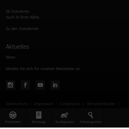
28 Standorte.
Auch in Ihrer Nähe.
Zu den Standorten
Aktuelles
News
Melden Sie sich für unseren Newsletter an.
Datenschutz
|
Impressum
|
Compliance
|
Verhaltenskodex
|
AGB
|
Sitemap
Probefahrt
Beratung
Konfigurator
Fahrzeugsuche