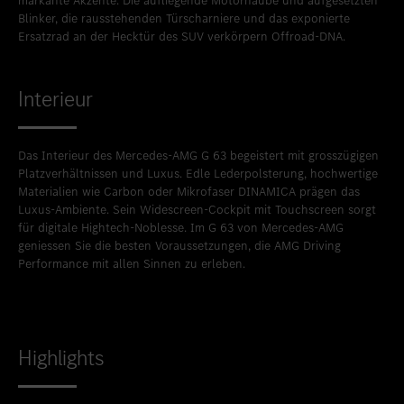
markante Akzente. Die aufliegende Motorhaube und aufgesetzten
Blinker, die rausstehenden Türscharniere und das exponierte
Ersatzrad an der Hecktür des SUV verkörpern Offroad-DNA.
Interieur
Das Interieur des Mercedes-AMG G 63 begeistert mit grosszügigen
Platzverhältnissen und Luxus. Edle Lederpolsterung, hochwertige
Materialien wie Carbon oder Mikrofaser DINAMICA prägen das
Luxus-Ambiente. Sein Widescreen-Cockpit mit Touchscreen sorgt
für digitale Hightech-Noblesse. Im G 63 von Mercedes-AMG
geniessen Sie die besten Voraussetzungen, die AMG Driving
Performance mit allen Sinnen zu erleben.
Highlights