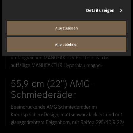
ACTIVE RIDE CONTROL, exklusive AMG Offroad-
Fahrmodi und der PROFESSIONAL Dachgepäckträger.¹
Details zeigen
MANUFAKTUR Hyperblau
Alle zulassen
magno
Alle ablehnen
Eine besonders markante Lackierung aus dem
umfangreichen MANUFAKTUR Portfolio ist das
auffällige MANUFAKTUR Hyperblau magno.¹
55,9 cm (22") AMG-
Schmiederäder
Beeindruckende AMG Schmiederäder im
Kreuzspeichen-Design, mattschwarz lackiert und mit
glanzgedrehtem Felgenhorn, mit Reifen 295/40 R 22.¹