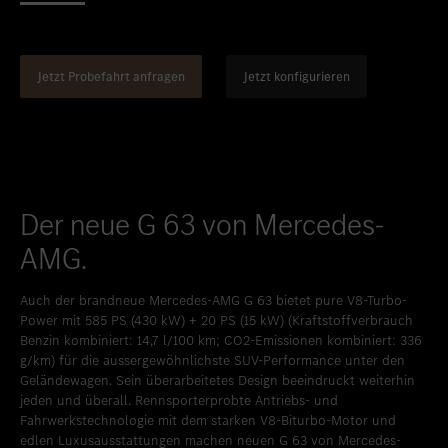
Standort favorisieren
Bern
Standort favorisieren
Biel
Jetzt Probefahrt anfragen
Jetzt konfigurieren
Standort favorisieren
Bulle
Standort favorisieren
Granges-Paccot
Standort favorisieren
Lugano-Pazzallo
Standort favorisieren
Mendrisio
Der neue G 63 von Mercedes-
Standort favorisieren
Schlieren
AMG.
Standort favorisieren
Schlieren Occasionen
Auch der brandneue Mercedes-AMG G 63 bietet pure V8-Turbo-
Power mit 585 PS (430 kW) + 20 PS (15 kW) (Kraftstoffverbrauch
Standort favorisieren
Stäfa
Benzin kombiniert: 14,7 l/100 km; CO2-Emissionen kombiniert: 336
Standort favorisieren
Thun
g/km) für die aussergewöhnlichste SUV-Performance unter den
Geländewagen. Sein überarbeitetes Design beeindruckt weiterhin
Standort favorisieren
Vezia
jeden und überall. Rennsporterprobte Antriebs- und
Fahrwerkstechnologie mit dem starken V8-Biturbo-Motor und
Standort favorisieren
Winterthur
edlen Luxusausstattungen machen neuen G 63 von Mercedes-