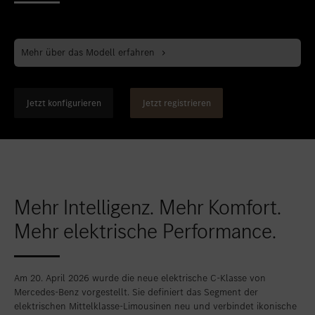
Standort favorisieren
Bern
Standort favorisieren
Biel
Mehr über das Modell erfahren
Standort favorisieren
Bulle
Standort favorisieren
Granges-Paccot
Jetzt konfigurieren
Jetzt registrieren
Standort favorisieren
Lugano-Pazzallo
Standort favorisieren
Mendrisio
Standort favorisieren
Schlieren
Standort favorisieren
Schlieren Occasionen
Mehr Intelligenz. Mehr Komfort.
Mehr elektrische Performance.
Standort favorisieren
Stäfa
Standort favorisieren
Thun
Am 20. April 2026 wurde die neue elektrische C-Klasse von
Standort favorisieren
Vezia
Mercedes-Benz vorgestellt. Sie definiert das Segment der
Standort favorisieren
Winterthur
elektrischen Mittelklasse-Limousinen neu und verbindet ikonische