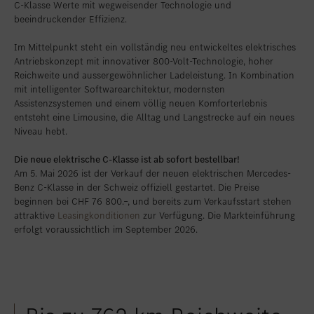
C-Klasse Werte mit wegweisender Technologie und
Standort favorisieren
Zollikon
beeindruckender Effizienz.
Standort favorisieren
Zürich-Nord
Im Mittelpunkt steht ein vollständig neu entwickeltes elektrisches
Antriebskonzept mit innovativer 800-Volt-Technologie, hoher
Standort favorisieren
Zürich-Seefeld
Reichweite und aussergewöhnlicher Ladeleistung. In Kombination
mit intelligenter Softwarearchitektur, modernsten
Assistenzsystemen und einem völlig neuen Komforterlebnis
entsteht eine Limousine, die Alltag und Langstrecke auf ein neues
Niveau hebt.
Die neue elektrische C-Klasse ist ab sofort bestellbar!
Am 5. Mai 2026 ist der Verkauf der neuen elektrischen Mercedes-
Benz C-Klasse in der Schweiz offiziell gestartet. Die Preise
beginnen bei CHF 76 800.–, und bereits zum Verkaufsstart stehen
attraktive
Leasingkonditionen
zur Verfügung. Die Markteinführung
erfolgt voraussichtlich im September 2026.