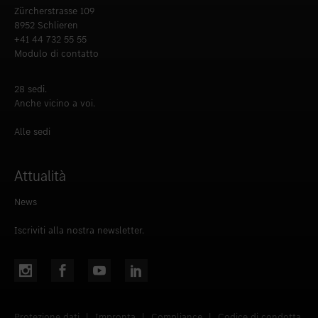
Zürcherstrasse 109
8952 Schlieren
+41 44 732 55 55
Modulo di contatto
28 sedi.
Anche vicino a voi.
Alle sedi
Attualità
News
Iscriviti alla nostra newsletter.
Protezione dati
|
Impronta
|
Compliance
|
Codice di condotta