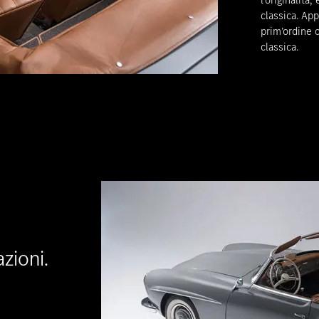
l’originalità
classica. App
prim’ordine c
classica.
azioni.