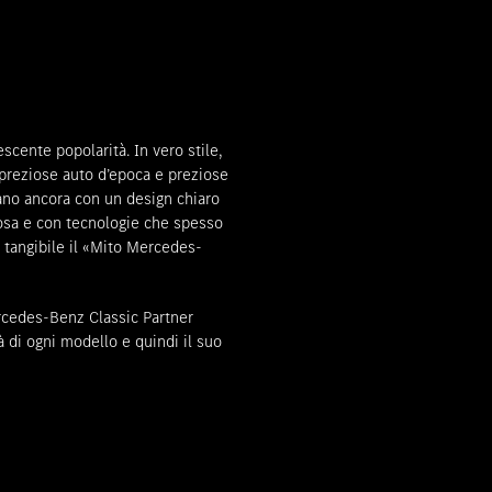
cente popolarità. In vero stile,
 preziose auto d’epoca e preziose
rano ancora con un design chiaro
osa e con tecnologie che spesso
o tangibile il «Mito Mercedes-
rcedes-Benz Classic Partner
tà di ogni modello e quindi il suo