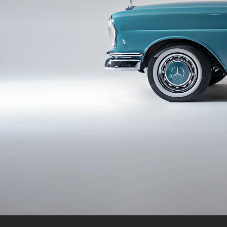
Classi 
Merce
Merce
Merce
smart
Modelli
Modell
Giro di