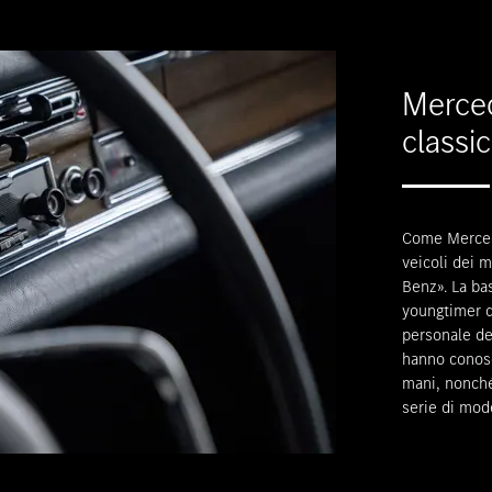
Merced
classic
Come Mercede
veicoli dei 
Benz». La bas
youngtimer d
personale de
hanno conos
mani, nonché 
serie di mode