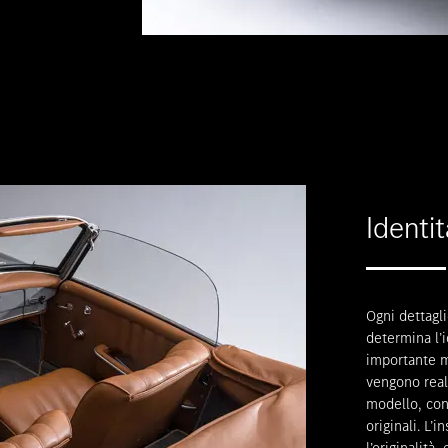
Identi
Ogni dettagl
determina l’
importante m
vengono real
modello, con 
originali. L’