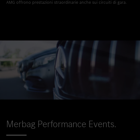
AMG offrono prestazioni straordinarie anche sui circuiti di gara.
Inserire nei preferiti
Zollikon
Inserire nei preferiti
Zürich-Nord
Inserire nei preferiti
Zürich-Seefeld
Merbag Performance Events.