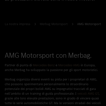
Inserire nei preferiti
Berna
Inserire nei preferiti
Biel
Inserire nei preferiti
Bulle
La nostra impresa
Merbag Motorsport
AMG Motorsport
Inserire nei preferiti
Granges-Paccot
Inserire nei preferiti
Lugano-Pazzallo
Inserire nei preferiti
Mendrisio
AMG Motorsport con Merbag.
Inserire nei preferiti
Schlieren
Partner di punta di
Mercedes-Benz
e
Mercedes-AMG
in Europa,
Inserire nei preferiti
Schlieren Occasioni
anche Merbag ha sviluppato la passione per gli sport motoristici.
Inserire nei preferiti
Stäfa
Merbag organizza diversi eventi su pista per i proprietari di AMG,
che possono sperimentare personalmente lo straordinario
Inserire nei preferiti
Thun
potenziale dei propri bolidi AMG su impegnativi tracciati di gara
nell’ambito di un training di guida professionale. I
veicoli AMG GT
,
Inserire nei preferiti
Vezia
grazie alle loro elevate prestazioni, sono in grado di vincere quasi
Inserire nei preferiti
Winterthur
tutte le serie automobilistiche GT. Ma le versioni stradali dei veicoli