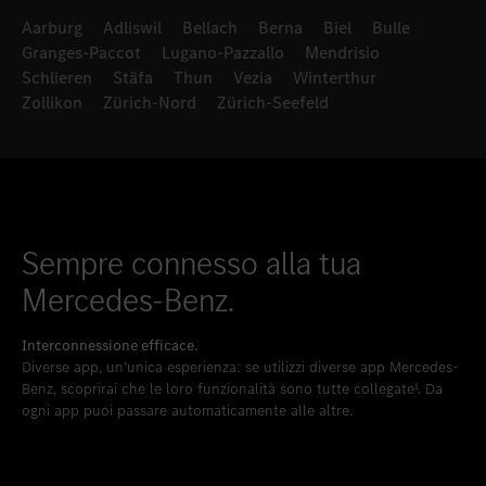
Aarburg
Adliswil
Bellach
Berna
Biel
Bulle
Granges-Paccot
Lugano-Pazzallo
Mendrisio
Schlieren
Stäfa
Thun
Vezia
Winterthur
Zollikon
Zürich-Nord
Zürich-Seefeld
Sempre connesso alla tua
Mercedes-Benz.
Interconnessione efficace.
Diverse app, un'unica esperienza: se utilizzi diverse app Mercedes-
Benz, scoprirai che le loro funzionalità sono tutte collegate¹. Da
ogni app puoi passare automaticamente alle altre.