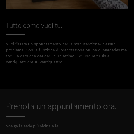
Inserire nei preferiti
Zollikon
Inserire nei preferiti
Zürich-Nord
Tutto come vuoi tu.
Inserire nei preferiti
Zürich-Seefeld
Vuoi fissare un appuntamento per la manutenzione? Nessun
problema! Con la funzione di prenotazione online di Mercedes me
trovi la data che desideri in un attimo – ovunque tu sia e
ventiquattr'ore su ventiquattro.
Prenota un appuntamento ora.
Scelga la sede più vicina a lei.