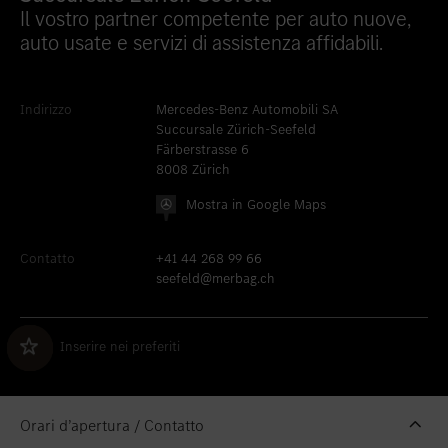
Il vostro partner competente per auto nuove,
Inserire nei preferiti
Berna
auto usate e servizi di assistenza affidabili.
Inserire nei preferiti
Biel
Inserire nei preferiti
Bulle
Indirizzo
Mercedes-Benz Automobili SA
Succursale Zürich-Seefeld
Inserire nei preferiti
Granges-Paccot
Färberstrasse 6
Inserire nei preferiti
Lugano-Pazzallo
8008 Zürich
Mostra in Google Maps
Inserire nei preferiti
Mendrisio
Inserire nei preferiti
Schlieren
Contatto
+41 44 268 99 66
seefeld@merbag.ch
Inserire nei preferiti
Schlieren Occasioni
Inserire nei preferiti
Stäfa
Inserire nei preferiti
Inserire nei preferiti
Thun
Inserire nei preferiti
Vezia
Orari d’apertura / Contatto
Inserire nei preferiti
Winterthur