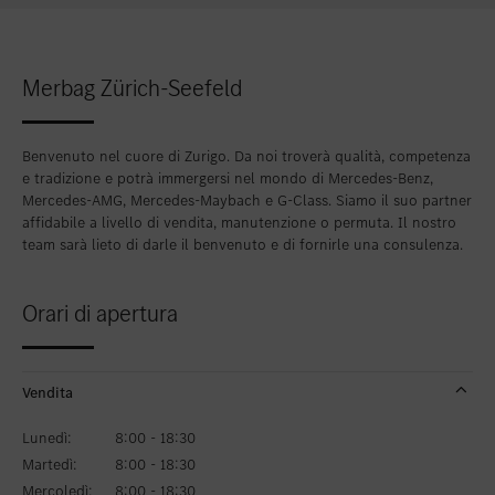
Inserire nei preferiti
Zollikon
Inserire nei preferiti
Zürich-Nord
Merbag Zürich-Seefeld
Inserire nei preferiti
Zürich-Seefeld
Benvenuto nel cuore di Zurigo. Da noi troverà qualità, competenza
e tradizione e potrà immergersi nel mondo di Mercedes-Benz,
Mercedes-AMG, Mercedes-Maybach e G-Class. Siamo il suo partner
affidabile a livello di vendita, manutenzione o permuta. Il nostro
team sarà lieto di darle il benvenuto e di fornirle una consulenza.
Orari di apertura
Vendita
Lunedì:
8:00 - 18:30
Martedì:
8:00 - 18:30
Mercoledì:
8:00 - 18:30