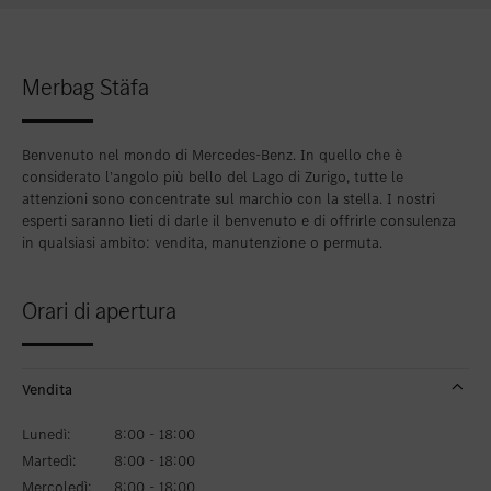
Inserire nei preferiti
Zollikon
Inserire nei preferiti
Zürich-Nord
Merbag Stäfa
Inserire nei preferiti
Zürich-Seefeld
Benvenuto nel mondo di Mercedes-Benz. In quello che è
considerato l’angolo più bello del Lago di Zurigo, tutte le
attenzioni sono concentrate sul marchio con la stella. I nostri
esperti saranno lieti di darle il benvenuto e di offrirle consulenza
in qualsiasi ambito: vendita, manutenzione o permuta.
Orari di apertura
Vendita
Lunedì:
8:00 - 18:00
Martedì:
8:00 - 18:00
Mercoledì:
8:00 - 18:00