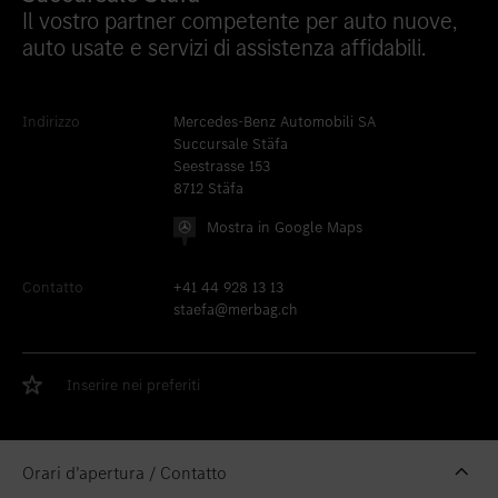
Il vostro partner competente per auto nuove,
Inserire nei preferiti
Berna
auto usate e servizi di assistenza affidabili.
Inserire nei preferiti
Biel
Inserire nei preferiti
Bulle
Indirizzo
Mercedes-Benz Automobili SA
Succursale Stäfa
Inserire nei preferiti
Granges-Paccot
Seestrasse 153
Inserire nei preferiti
Lugano-Pazzallo
8712 Stäfa
Mostra in Google Maps
Inserire nei preferiti
Mendrisio
Inserire nei preferiti
Schlieren
Contatto
+41 44 928 13 13
staefa@merbag.ch
Inserire nei preferiti
Schlieren Occasioni
Inserire nei preferiti
Stäfa
Inserire nei preferiti
Inserire nei preferiti
Thun
Inserire nei preferiti
Vezia
Orari d’apertura / Contatto
Inserire nei preferiti
Winterthur