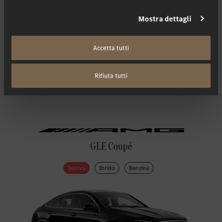
Mostra dettagli
Accetta tutti
Rifiuta tutti
GLE Coupé
Nuovo
Ibrido
Benzina