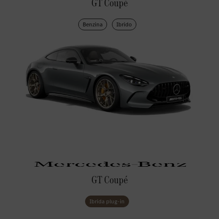
GT Coupé
Benzina
Ibrido
GT Coupé
Ibrida plug-in