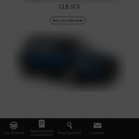
GLB SUV
Non più ordinabile
PureSpeed
Appuntamento
Giro di prova
Ricerca veicoli
Contatto
consultazione