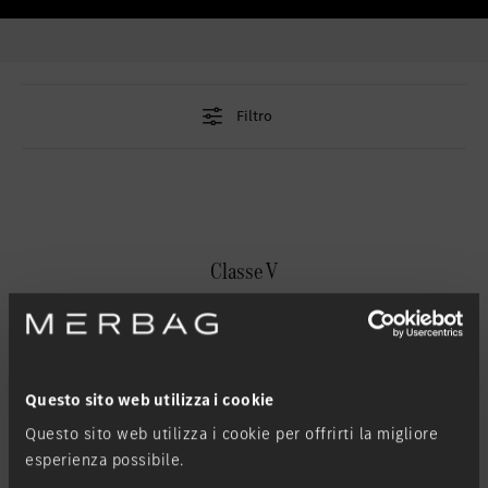
Inserire nei preferiti
Berna
Inserire nei preferiti
Bümpliz
Inserire nei preferiti
Granges-Paccot
Filtro
Inserire nei preferiti
Neuendorf
Inserire nei preferiti
Schlieren
Inserire nei preferiti
Uetendorf
Classe V
Inserire nei preferiti
Vezia
Inserire nei preferiti
Wettingen
Benzina
Diesel
Inserire nei preferiti
Wetzikon
Inserire nei preferiti
Winterthur
Questo sito web utilizza i cookie
Inserire nei preferiti
Zürich-Nord
Questo sito web utilizza i cookie per offrirti la migliore
esperienza possibile.