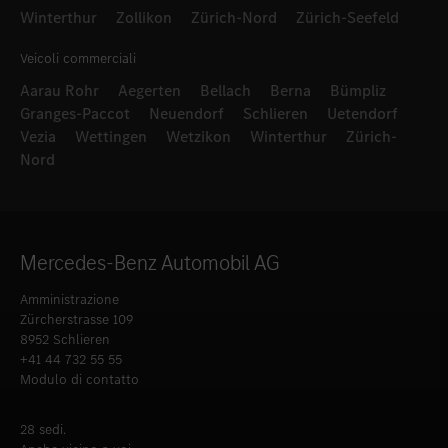
Winterthur
Zollikon
Zürich-Nord
Zürich-Seefeld
Veicoli commerciali
Aarau Rohr
Aegerten
Bellach
Berna
Bümpliz
Granges-Paccot
Neuendorf
Schlieren
Uetendorf
Vezia
Wettingen
Wetzikon
Winterthur
Zürich-
Nord
Mercedes-Benz Automobil AG
Amministrazione
Zürcherstrasse 109
8952 Schlieren
+41 44 732 55 55
Modulo di contatto
28 sedi.