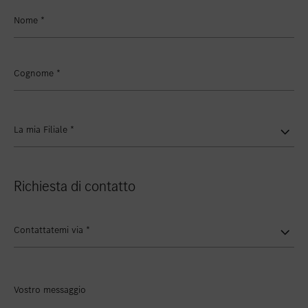
Inserire nei preferiti
Zollikon
Nome
*
Inserire nei preferiti
Zürich-Nord
Inserire nei preferiti
Zürich-Seefeld
Cognome
*
La mia Filiale
*
Richiesta di contatto
Contattatemi via
*
Vostro messaggio