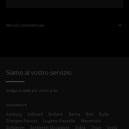
Veicoli commerciali
Siamo al vostro servizio.
Scelga la sede più vicina a lei.
Autovetture
Aarburg
Adliswil
Bellach
Berna
Biel
Bulle
Granges-Paccot
Lugano-Pazzallo
Mendrisio
Schlieren
Schlieren Occasioni
Stäfa
Thun
Vezia