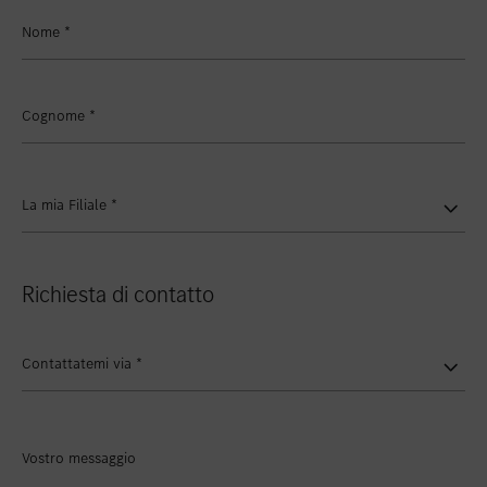
Inserire nei preferiti
Zollikon
Nome
*
Inserire nei preferiti
Zürich-Nord
Inserire nei preferiti
Zürich-Seefeld
Cognome
*
La mia Filiale
*
Richiesta di contatto
Contattatemi via
*
Vostro messaggio