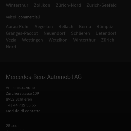
Winterthur
Zollikon
Zürich-Nord
Zürich-Seefeld
Veicoli commerciali
Aarau Rohr
Aegerten
Bellach
Berna
Bümpliz
Granges-Paccot
Neuendorf
Schlieren
Uetendorf
Vezia
Wettingen
Wetzikon
Winterthur
Zürich-
Nord
Mercedes-Benz Automobil AG
Amministrazione
Zürcherstrasse 109
8952 Schlieren
+41 44 732 55 55
Modulo di contatto
28 sedi.