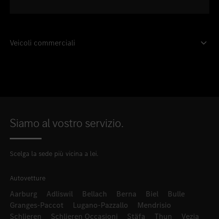
Veicoli commerciali
Siamo al vostro servizio.
Scelga la sede più vicina a lei.
Autovetture
Aarburg
Adliswil
Bellach
Berna
Biel
Bulle
Granges-Paccot
Lugano-Pazzallo
Mendrisio
Schlieren
Schlieren Occasioni
Stäfa
Thun
Vezia