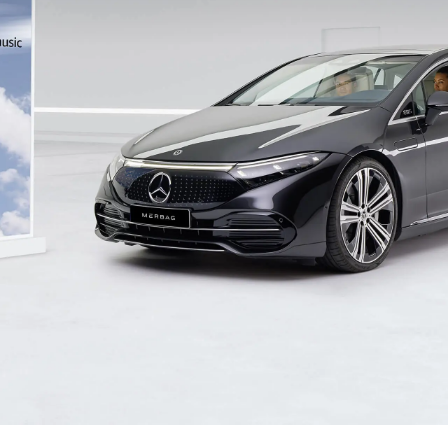
di modelli
Clienti di flotte & aziendali
Merb
des-Benz
Soluzioni di ricarica
Infor
des-AMG
Leasing
Lavor
des-Maybach
Assicurazione
Posti
Garanzia
Cont
 speciali
Digital Extras
i precedenti
Modelli classici Mercedes-Benz
 prova
Accessori & Collezione Onlinesho
Appuntamento per l'assistenza