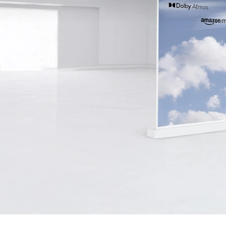
Classi 
Merce
Merce
Merce
smart
Modelli
Modell
Giro di