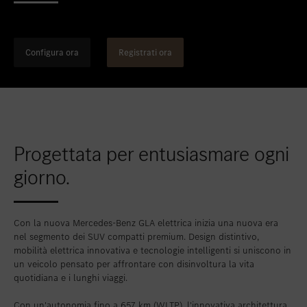
Inserire nei preferiti
Berna
Inserire nei preferiti
Biel
Configura ora
Registrati ora
Inserire nei preferiti
Bulle
Inserire nei preferiti
Granges-Paccot
Inserire nei preferiti
Lugano-Pazzallo
Inserire nei preferiti
Mendrisio
Progettata per entusiasmare ogni
Inserire nei preferiti
Schlieren
giorno.
Inserire nei preferiti
Schlieren Occasioni
Inserire nei preferiti
Stäfa
Con la nuova Mercedes-Benz GLA elettrica inizia una nuova era
nel segmento dei SUV compatti premium. Design distintivo,
Inserire nei preferiti
Thun
mobilità elettrica innovativa e tecnologie intelligenti si uniscono in
un veicolo pensato per affrontare con disinvoltura la vita
Inserire nei preferiti
Vezia
quotidiana e i lunghi viaggi.
Inserire nei preferiti
Winterthur
Con un'autonomia fino a 657 km (WLTP), l'innovativa architettura