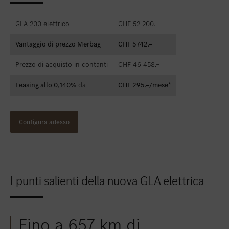
GLA 200 elettrico
CHF 52 200.–
Vantaggio di prezzo Merbag
CHF 5742.–
Prezzo di acquisto in contanti
CHF 46 458.–
Leasing allo 0,140%
da
CHF 295.–/mese*
Configura adesso
I punti salienti della nuova GLA elettrica
Fino a 657 km di