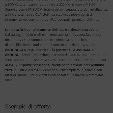
a 800 Volt, la ricarica rapida fino a 320 kW, il nuovo MBUX
Inserire nei preferiti
Zollikon
Superscreen e l'MBUX Virtual Assistant supportato dall'intelligenza
artificiale, la nuova GLA elettrica stabilisce nuovi punti di
Inserire nei preferiti
Zürich-Nord
riferimento nel segmento dei SUV compatti premium elettrici.
Inserire nei preferiti
Zürich-Seefeld
La nuova GLA completamente elettrica è ordinabile da subito!
Dal 30 luglio 2026 è ufficialmente aperta in Svizzera la vendita
della nuova GLA completamente elettrica. Al lancio sono
disponibili tre versioni completamente elettriche:
GLA 200
elettrica, GLA 250+ elettrica
e la potente
GLA 350 4MATIC
elettrica.
I prezzi (IVA inclusa) partono da CHF 52 200.– per la GLA
200, CHF 56 300.– per la GLA 250+ e CHF 60 500.– per la GLA 350
4MATIC.
Le prime consegne ai clienti sono previste per l'autunno
2026.
All'inizio del 2027 Mercedes-Benz amplierà la gamma con
ulteriori modelli ibridi elettrificati basati sulla nuova piattaforma
MMA.
Esempio di offerta