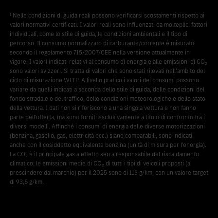
¹ Nelle condizioni di guida reali possono verificarsi scostamenti rispetto ai
valori normativi certificati. I valori reali sono influenzati da molteplici fattori
individuali, come lo stile di guida, le condizioni ambientali e il tipo di
percorso. Il consumo normalizzato di carburante/corrente è misurato
secondo il regolamento 715/2007/CEE nella versione attualmente in
vigore. I valori indicati relativi al consumo di energia e alle emissioni di CO₂
sono valori svizzeri. Si tratta di valori che sono stati rilevati nell’ambito del
ciclo di misurazione WLTP. A livello pratico i valori dei consumi possono
variare da quelli indicati a seconda dello stile di guida, delle condizioni del
fondo stradale e del traffico, delle condizioni meteorologiche e dello stato
della vettura. I dati non si riferiscono a una singola vettura e non fanno
parte dell’offerta, ma sono forniti esclusivamente a titolo di confronto tra i
diversi modelli. Affinché i consumi di energia delle diverse motorizzazioni
(benzina, gasolio, gas, elettricità ecc.) siano comparabili, sono indicati
anche con il cosiddetto equivalente benzina (unità di misura per l’energia).
La CO₂ è il principale gas a effetto serra responsabile del riscaldamento
climatico; le emissioni medie di CO₂ di tutti i tipi di veicoli proposti (a
prescindere dal marchio) per il 2025 sono di 113 g/km, con un valore target
di 93,6 g/km.