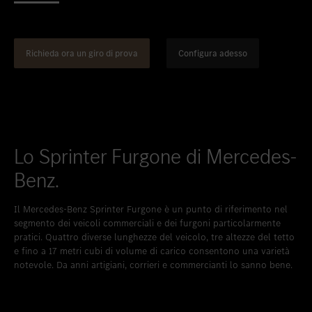
Inserire nei preferiti
Berna
Inserire nei preferiti
Bümpliz
Richieda ora un giro di prova
Configura adesso
Inserire nei preferiti
Granges-Paccot
Inserire nei preferiti
Neuendorf
Inserire nei preferiti
Schlieren
Inserire nei preferiti
Uetendorf
Lo Sprinter Furgone di Mercedes-
Inserire nei preferiti
Vezia
Benz.
Inserire nei preferiti
Wettingen
Il Mercedes-Benz Sprinter Furgone è un punto di riferimento nel
segmento dei veicoli commerciali e dei furgoni particolarmente
Inserire nei preferiti
Wetzikon
pratici. Quattro diverse lunghezze del veicolo, tre altezze del tetto
Inserire nei preferiti
Winterthur
e fino a 17 metri cubi di volume di carico consentono una varietà
notevole. Da anni artigiani, corrieri e commercianti lo sanno bene.
Inserire nei preferiti
Zürich-Nord