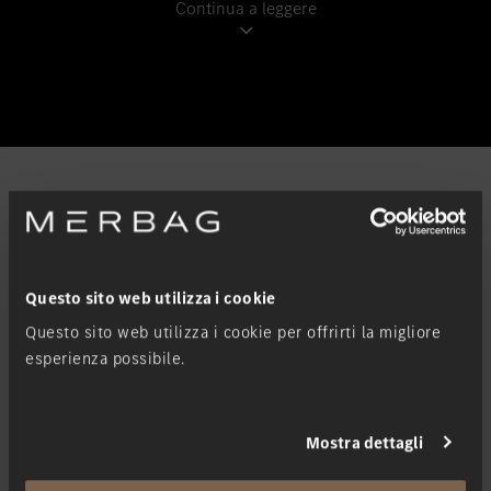
Continua a leggere
Acquista Sprinter.
Questo sito web utilizza i cookie
Trovi subito e in tutta semplicità la sua nuova auto in pronta
Questo sito web utilizza i cookie per offrirti la migliore
consegna. Le offriamo le nostre auto nuove immediatamente
esperienza possibile.
disponibili e a condizioni imbattibili.
Mostra dettagli