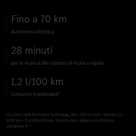
Inserire nei preferiti
Zollikon
Fino a 70 km
Inserire nei preferiti
Zürich-Nord
Inserire nei preferiti
Zürich-Seefeld
Autonomia elettrica
28 minuti
per la ricarica alle stazioni di ricarica rapida
1,2 l/100 km
Consumo (combinato)¹
GLA 250 e with EQ Hybrid Technology, 163 + 109 CV (120 + 80 kW), 1,2
l/100 km + 21,4 kWh/100 km, 28 g CO
/km, categoria di efficienza
2
energetica: E.¹ ²