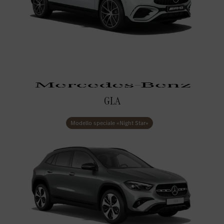
GLA
Modello speciale «Night Star»