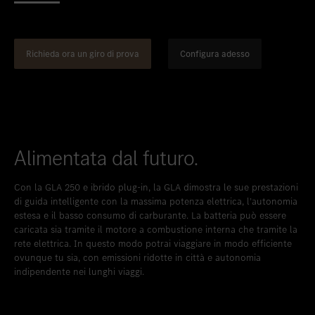
Inserire nei preferiti
Berna
Inserire nei preferiti
Biel
Richieda ora un giro di prova
Configura adesso
Inserire nei preferiti
Bulle
Inserire nei preferiti
Granges-Paccot
Inserire nei preferiti
Lugano-Pazzallo
Inserire nei preferiti
Mendrisio
Alimentata dal futuro.
Inserire nei preferiti
Schlieren
Con la GLA 250 e ibrido plug-in, la GLA dimostra le sue prestazioni
Inserire nei preferiti
Schlieren Occasioni
di guida intelligente con la massima potenza elettrica, l’autonomia
estesa e il basso consumo di carburante. La batteria può essere
Inserire nei preferiti
Stäfa
caricata sia tramite il motore a combustione interna che tramite la
rete elettrica. In questo modo potrai viaggiare in modo efficiente
Inserire nei preferiti
Thun
ovunque tu sia, con emissioni ridotte in città e autonomia
indipendente nei lunghi viaggi.
Inserire nei preferiti
Vezia
Inserire nei preferiti
Winterthur