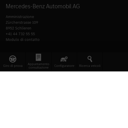
Mercedes-Benz Automobil AG
Amministrazione
Zürcherstrasse 109
8952 Schlieren
+41 44 732 55 55
Modulo di contatto
28 sedi.
Anche vicino a voi.
Appuntamento
Giro di prova
Configuratore
Ricerca veicoli
consultazione
Alle sedi
Attualità
News
Iscriviti alla nostra newsletter.