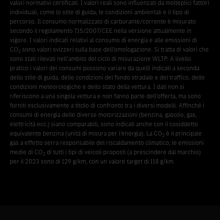
valori normativi certificati. I valori reali sono influenzati da molteplici fattori
individuali, come lo stile di guida, le condizioni ambientali e il tipo di
percorso. Il consumo normalizzato di carburante/corrente è misurato
secondo il regolamento 715/2007/CEE nella versione attualmente in
vigore. I valori indicati relativi al consumo di energia e alle emissioni di
CO
sono valori svizzeri sulla base dell’omologazione. Si tratta di valori che
2
sono stati rilevati nell’ambito del ciclo di misurazione WLTP. A livello
pratico i valori dei consumi possono variare da quelli indicati a seconda
dello stile di guida, delle condizioni del fondo stradale e del traffico, delle
condizioni meteorologiche e dello stato della vettura. I dati non si
riferiscono a una singola vettura e non fanno parte dell’offerta, ma sono
forniti esclusivamente a titolo di confronto tra i diversi modelli. Affinché i
consumi di energia delle diverse motorizzazioni (benzina, gasolio, gas,
elettricità ecc.) siano comparabili, sono indicati anche con il cosiddetto
equivalente benzina (unità di misura per l’energia). La CO
è il principale
2
gas a effetto serra responsabile del riscaldamento climatico; le emissioni
medie di CO
di tutti i tipi di veicoli proposti (a prescindere dal marchio)
2
per il 2023 sono di 129 g/km, con un valore target di 118 g/km.