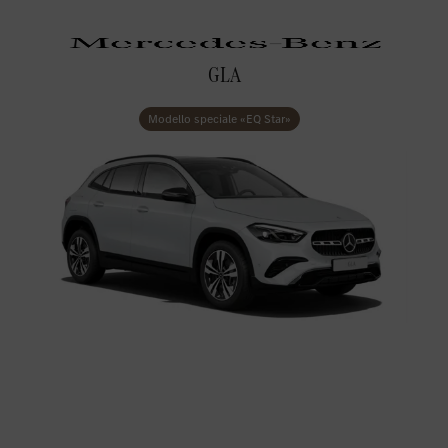
GLA
Modello speciale «EQ Star»