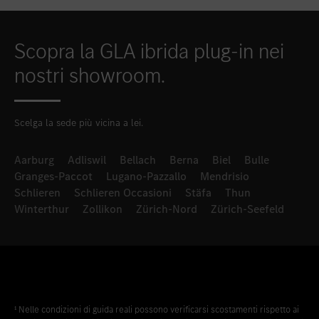
Scopra la GLA ibrida plug-in nei
nostri showroom.
Scelga la sede più vicina a lei.
Aarburg
Adliswil
Bellach
Berna
Biel
Bulle
Granges-Paccot
Lugano-Pazzallo
Mendrisio
Schlieren
Schlieren Occasioni
Stäfa
Thun
Winterthur
Zollikon
Zürich-Nord
Zürich-Seefeld
¹ Nelle condizioni di guida reali possono verificarsi scostamenti rispetto ai