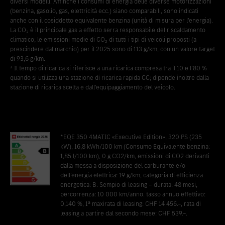
diversi modelli. Affinché i consumi di energia delle diverse motorizzazioni
(benzina, gasolio, gas, elettricità ecc.) siano comparabili, sono indicati
anche con il cosiddetto equivalente benzina (unità di misura per l’energia).
La CO₂ è il principale gas a effetto serra responsabile del riscaldamento
climatico; le emissioni medie di CO₂ di tutti i tipi di veicoli proposti (a
prescindere dal marchio) per il 2025 sono di 113 g/km, con un valore target
di 93,6 g/km.
² Il tempo di ricarica si riferisce a una ricarica compresa tra il 10 e l’80 %
quando si utilizza una stazione di ricarica rapida CC; dipende inoltre dalla
stazione di ricarica scelta e dall’equipaggiamento del veicolo.
*EQE 350 4MATIC «Executive Edition», 320 PS (235
kW), 16,8 kWh/100 km (Consumo Equivalente benzina:
1,85 l/100 km), 0 g CO2/km, emissioni di CO2 derivanti
dalla messa a disposizione del carburante e/o
dell’energia elettrica: 19 g/km, categoria di efficienza
energetica: B. Sempio di leasing – durata: 48 mesi,
percorrenza: 10 000 km/anno. tasso annuo effettivo:
0,140 %, 1ª maxirata di leasing: CHF 14 456.–, rata di
leasing a partire dal secondo mese: CHF 539.–.