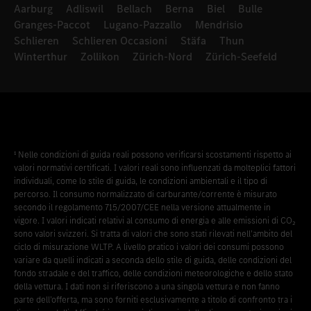
Aarburg
Adliswil
Bellach
Berna
Biel
Bulle
Granges-Paccot
Lugano-Pazzallo
Mendrisio
Schlieren
Schlieren Occasioni
Stäfa
Thun
Winterthur
Zollikon
Zürich-Nord
Zürich-Seefeld
¹ Nelle condizioni di guida reali possono verificarsi scostamenti rispetto ai
valori normativi certificati. I valori reali sono influenzati da molteplici fattori
individuali, come lo stile di guida, le condizioni ambientali e il tipo di
percorso. Il consumo normalizzato di carburante/corrente è misurato
secondo il regolamento 715/2007/CEE nella versione attualmente in
vigore. I valori indicati relativi al consumo di energia e alle emissioni di CO₂
sono valori svizzeri. Si tratta di valori che sono stati rilevati nell’ambito del
ciclo di misurazione WLTP. A livello pratico i valori dei consumi possono
variare da quelli indicati a seconda dello stile di guida, delle condizioni del
fondo stradale e del traffico, delle condizioni meteorologiche e dello stato
della vettura. I dati non si riferiscono a una singola vettura e non fanno
parte dell’offerta, ma sono forniti esclusivamente a titolo di confronto tra i