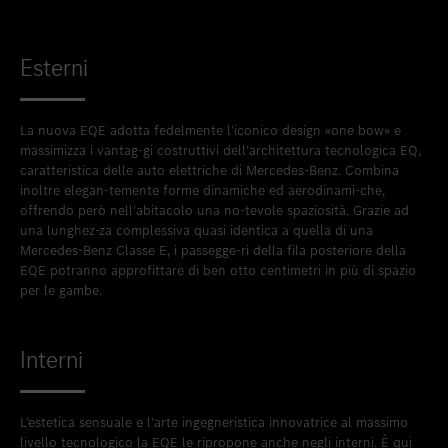
Esterni
La nuova EQE adotta fedelmente l’iconico design «one bow» e
massimizza i vantag-gi costruttivi dell’architettura tecnologica EQ,
caratteristica delle auto elettriche di Mercedes-Benz. Combina
inoltre elegan-temente forme dinamiche ed aerodinami-che,
offrendo però nell’abitacolo una no-tevole spaziosità. Grazie ad
una lunghez-za complessiva quasi identica a quella di una
Mercedes-Benz Classe E, i passegge-ri della fila posteriore della
EQE potranno approfittare di ben otto centimetri in più di spazio
per le gambe.
Interni
L’estetica sensuale e l’arte ingegneristica innovatrice al massimo
livello tecnologico la EQE le ripropone anche negli interni. È qui