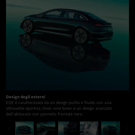
Design degli esterni
De
EQE è caratterizzata da un design pulito e fluido con una
Dis
silhouette sportiva, linee «one bow» e un design avanzato
pas
dell'abitacolo con pannello frontale nero.
cre