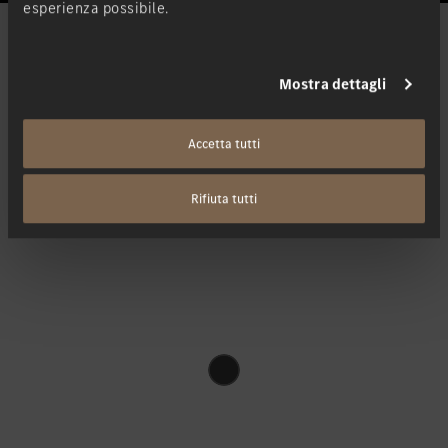
esperienza possibile.
Mostra dettagli
Acquista una EQE.
Accetta tutti
Trovi subito e in tutta semplicità la sua nuova auto in pronta
consegna. Le offriamo le nostre auto nuove immediatamente
Rifiuta tutti
disponibili e a condizioni imbattibili.