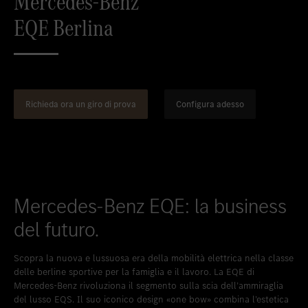
Mercedes-Benz
Inserire nei preferiti
Berna
EQE Berlina
Inserire nei preferiti
Biel
Inserire nei preferiti
Bulle
Inserire nei preferiti
Granges-Paccot
Richieda ora un giro di prova
Configura adesso
Inserire nei preferiti
Lugano-Pazzallo
Inserire nei preferiti
Mendrisio
Inserire nei preferiti
Schlieren
Inserire nei preferiti
Schlieren Occasioni
Mercedes-Benz EQE: la business
Inserire nei preferiti
Stäfa
del futuro.
Inserire nei preferiti
Thun
Scopra la nuova e lussuosa era della mobilità elettrica nella classe
delle berline sportive per la famiglia e il lavoro. La EQE di
Inserire nei preferiti
Vezia
Mercedes-Benz rivoluziona il segmento sulla scia dell’ammiraglia
Inserire nei preferiti
Winterthur
del lusso EQS. Il suo iconico design «one bow» combina l’estetica