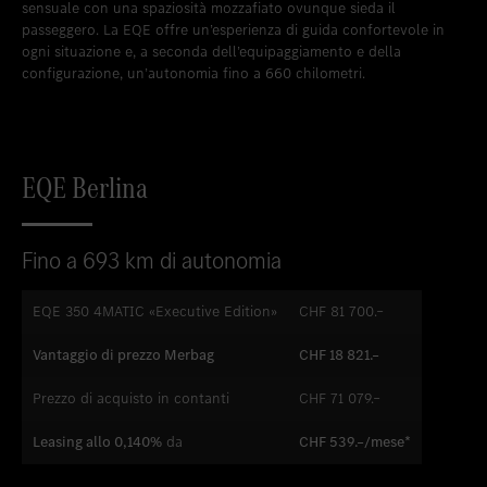
sensuale con una spaziosità mozzafiato ovunque sieda il
Inserire nei preferiti
Zollikon
passeggero. La EQE offre un’esperienza di guida confortevole in
ogni situazione e, a seconda dell’equipaggiamento e della
Inserire nei preferiti
Zürich-Nord
configurazione, un’autonomia fino a 660 chilometri.
Inserire nei preferiti
Zürich-Seefeld
EQE Berlina
Fino a 693 km di autonomia
EQE 350 4MATIC «Executive Edition»
CHF 81 700.–
Vantaggio di prezzo Merbag
CHF 18 821.–
Prezzo di acquisto in contanti
CHF 71 079.–
Leasing allo 0,140%
da
CHF 539.–/mese*