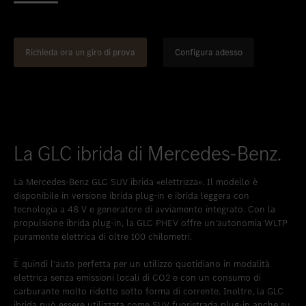
Inserire nei preferiti
Berna
Inserire nei preferiti
Biel
Richieda ora un giro di prova
Configura adesso
Inserire nei preferiti
Bulle
Inserire nei preferiti
Granges-Paccot
Inserire nei preferiti
Lugano-Pazzallo
Inserire nei preferiti
Mendrisio
La GLC ibrida di Mercedes-Benz.
Inserire nei preferiti
Schlieren
La Mercedes-Benz GLC SUV ibrida «elettrizza». Il modello è
Inserire nei preferiti
Schlieren Occasioni
disponibile in versione ibrida plug-in e ibrida leggera con
tecnologia a 48 V e generatore di avviamento integrato. Con la
Inserire nei preferiti
Stäfa
propulsione ibrida plug-in, la GLC PHEV offre un’autonomia WLTP
puramente elettrica di oltre 100 chilometri.
Inserire nei preferiti
Thun
È quindi l’auto perfetta per un utilizzo quotidiano in modalità
Inserire nei preferiti
Vezia
elettrica senza emissioni locali di CO2 e con un consumo di
carburante molto ridotto sotto forma di corrente. Inoltre, la GLC
Inserire nei preferiti
Winterthur
ibrida può essere utilizzata come SUV fuoristrada plug-in anche su