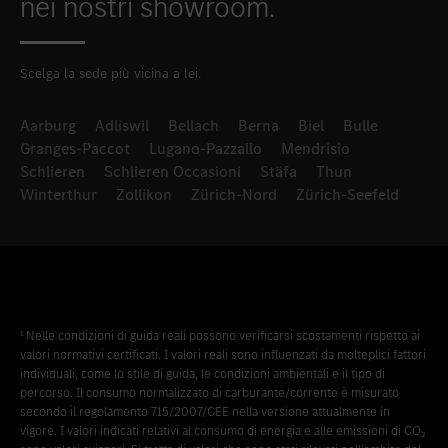
nei nostri showroom.
Scelga la sede più vicina a lei.
Aarburg
Adliswil
Bellach
Berna
Biel
Bulle
Granges-Paccot
Lugano-Pazzallo
Mendrisio
Schlieren
Schlieren Occasioni
Stäfa
Thun
Winterthur
Zollikon
Zürich-Nord
Zürich-Seefeld
¹ Nelle condizioni di guida reali possono verificarsi scostamenti rispetto ai
valori normativi certificati. I valori reali sono influenzati da molteplici fattori
individuali, come lo stile di guida, le condizioni ambientali e il tipo di
percorso. Il consumo normalizzato di carburante/corrente è misurato
secondo il regolamento 715/2007/CEE nella versione attualmente in
vigore. I valori indicati relativi al consumo di energia e alle emissioni di CO₂