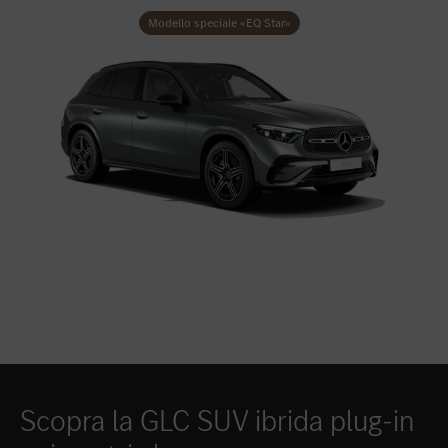
Modello speciale «EQ Star»
Scopra la GLC SUV ibrida plug-in