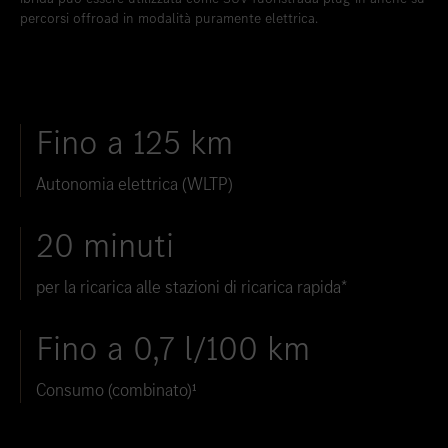
percorsi offroad in modalità puramente elettrica.
Inserire nei preferiti
Zollikon
Inserire nei preferiti
Zürich-Nord
Inserire nei preferiti
Zürich-Seefeld
Fino a 125 km
Autonomia elettrica (WLTP)
20 minuti
per la ricarica alle stazioni di ricarica rapida*
Fino a 0,7 l/100 km
Consumo (combinato)¹