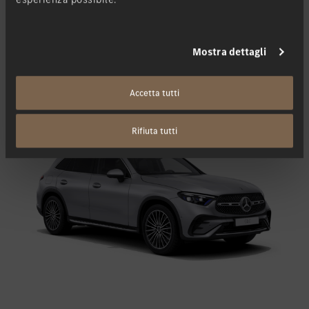
Altri modelli di questa serie di costruzioni
Mostra dettagli
GLC
Accetta tutti
Ibrido
Benzina
Diesel
Rifiuta tutti