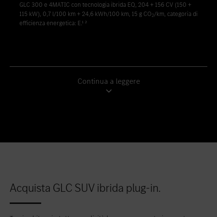
GLC 300 e 4MATIC con tecnologia ibrida EQ, 204 + 156 CV (150 +
115 kW), 0,7 l/100 km + 24,6 kWh/100 km, 15 g CO
/km, categoria di
2
efficienza energetica: E.¹ ²
Continua a leggere
Acquista GLC SUV ibrida plug-in.