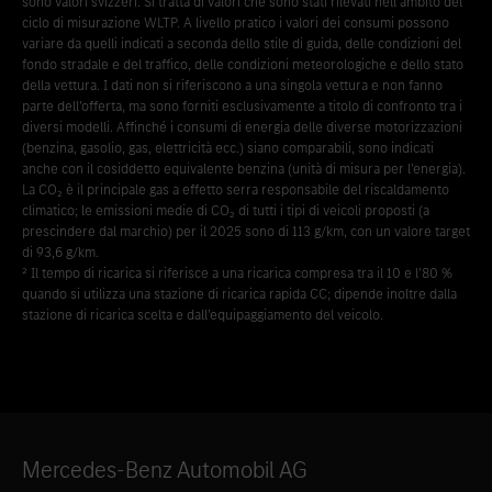
sono valori svizzeri. Si tratta di valori che sono stati rilevati nell’ambito del
ciclo di misurazione WLTP. A livello pratico i valori dei consumi possono
variare da quelli indicati a seconda dello stile di guida, delle condizioni del
fondo stradale e del traffico, delle condizioni meteorologiche e dello stato
della vettura. I dati non si riferiscono a una singola vettura e non fanno
parte dell’offerta, ma sono forniti esclusivamente a titolo di confronto tra i
diversi modelli. Affinché i consumi di energia delle diverse motorizzazioni
(benzina, gasolio, gas, elettricità ecc.) siano comparabili, sono indicati
anche con il cosiddetto equivalente benzina (unità di misura per l’energia).
La CO₂ è il principale gas a effetto serra responsabile del riscaldamento
climatico; le emissioni medie di CO₂ di tutti i tipi di veicoli proposti (a
prescindere dal marchio) per il 2025 sono di 113 g/km, con un valore target
di 93,6 g/km.
² Il tempo di ricarica si riferisce a una ricarica compresa tra il 10 e l’80 %
quando si utilizza una stazione di ricarica rapida CC; dipende inoltre dalla
stazione di ricarica scelta e dall’equipaggiamento del veicolo.
Mercedes-Benz Automobil AG