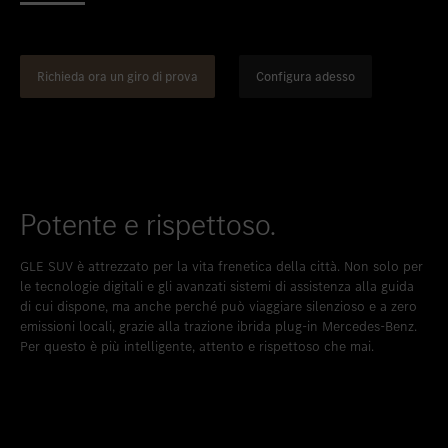
Inserire nei preferiti
Berna
Inserire nei preferiti
Biel
Richieda ora un giro di prova
Configura adesso
Inserire nei preferiti
Bulle
Inserire nei preferiti
Granges-Paccot
Inserire nei preferiti
Lugano-Pazzallo
Inserire nei preferiti
Mendrisio
Potente e rispettoso.
Inserire nei preferiti
Schlieren
GLE SUV è attrezzato per la vita frenetica della città. Non solo per
Inserire nei preferiti
Schlieren Occasioni
le tecnologie digitali e gli avanzati sistemi di assistenza alla guida
di cui dispone, ma anche perché può viaggiare silenzioso e a zero
Inserire nei preferiti
Stäfa
emissioni locali, grazie alla trazione ibrida plug-in Mercedes-Benz.
Per questo è più intelligente, attento e rispettoso che mai.
Inserire nei preferiti
Thun
Inserire nei preferiti
Vezia
Inserire nei preferiti
Winterthur