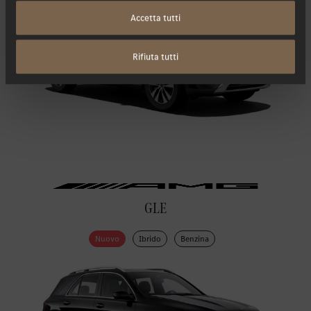
Accetta tutti
Rifiuta tutti
GLE
Nuovo
Ibrido
Benzina