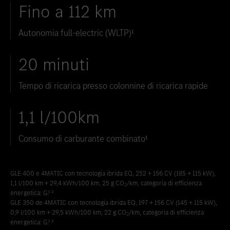
Fino a 112 km
Inserire nei preferiti
Zollikon
Autonomia full-electric (WLTP)¹
Inserire nei preferiti
Zürich-Nord
Inserire nei preferiti
Zürich-Seefeld
20 minuti
Tempo di ricarica presso colonnine di ricarica rapide
1,1 l/100km
Consumo di carburante combinato¹
GLE 400 e 4MATIC con tecnologia ibrida EQ, 252 + 156 CV (185 + 115 kW),
1,1 l/100 km + 29,4 kWh/100 km, 25 g CO
/km, categoria di efficienza
2
energetica: G.¹ ²
GLE 350 de 4MATIC con tecnologia ibrida EQ, 197 + 156 CV (145 + 115 kW),
0,9 l/100 km + 29,5 kWh/100 km, 22 g CO
/km, categoria di efficienza
2
energetica: G.¹ ²