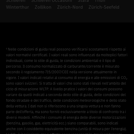
Schlieren
Schlieren Occasioni
Stäfa
Thun
Winterthur
Zollikon
Zürich-Nord
Zürich-Seefeld
¹ Nelle condizioni di guida reali possono verificarsi scostamenti rispetto ai
valori normativi certificati. I valori reali sono influenzati da molteplici fattori
individuali, come lo stile di guida, le condizioni ambientali e il tipo di
percorso. Il consumo normalizzato di carburante/corrente è misurato
secondo il regolamento 715/2007/CEE nella versione attualmente in
vigore. I valori indicati relativi al consumo di energia e alle emissioni di CO₂
sono valori svizzeri. Si tratta di valori che sono stati rilevati nell’ambito del
ciclo di misurazione WLTP. A livello pratico i valori dei consumi possono
variare da quelli indicati a seconda dello stile di guida, delle condizioni del
fondo stradale e del traffico, delle condizioni meteorologiche e dello stato
della vettura. I dati non si riferiscono a una singola vettura e non fanno
parte dell’offerta, ma sono forniti esclusivamente a titolo di confronto tra i
diversi modelli. Affinché i consumi di energia delle diverse motorizzazioni
(benzina, gasolio, gas, elettricità ecc.) siano comparabili, sono indicati
anche con il cosiddetto equivalente benzina (unità di misura per l’energia).