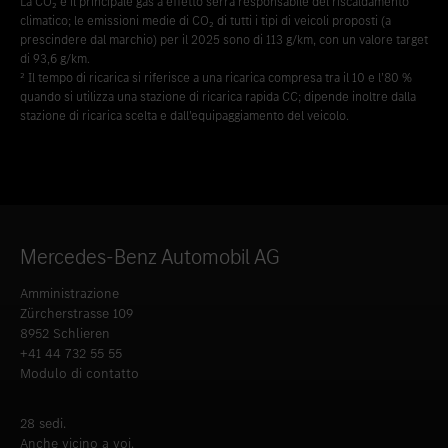
La CO₂ è il principale gas a effetto serra responsabile del riscaldamento
climatico; le emissioni medie di CO₂ di tutti i tipi di veicoli proposti (a
prescindere dal marchio) per il 2025 sono di 113 g/km, con un valore target
di 93,6 g/km.
² Il tempo di ricarica si riferisce a una ricarica compresa tra il 10 e l’80 %
quando si utilizza una stazione di ricarica rapida CC; dipende inoltre dalla
stazione di ricarica scelta e dall’equipaggiamento del veicolo.
Mercedes-Benz Automobil AG
Amministrazione
Zürcherstrasse 109
8952 Schlieren
+41 44 732 55 55
Modulo di contatto
28 sedi.
Anche vicino a voi.