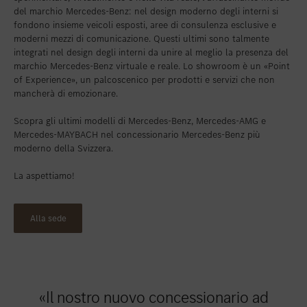
del marchio Mercedes-Benz: nel design moderno degli interni si
Inserire nei preferiti
Zollikon
fondono insieme veicoli esposti, aree di consulenza esclusive e
moderni mezzi di comunicazione. Questi ultimi sono talmente
Inserire nei preferiti
Zürich-Nord
integrati nel design degli interni da unire al meglio la presenza del
marchio Mercedes-Benz virtuale e reale. Lo showroom è un «Point
Inserire nei preferiti
Zürich-Seefeld
of Experience», un palcoscenico per prodotti e servizi che non
mancherà di emozionare.
Scopra gli ultimi modelli di Mercedes-Benz, Mercedes-AMG e
Mercedes-MAYBACH nel concessionario Mercedes-Benz più
moderno della Svizzera.
La aspettiamo!
Alla sede
«Il nostro nuovo concessionario ad