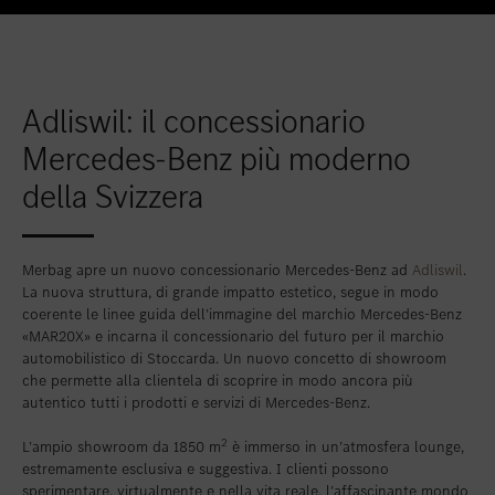
Inserire nei preferiti
Berna
Inserire nei preferiti
Biel
Inserire nei preferiti
Bulle
Adliswil: il concessionario
Inserire nei preferiti
Granges-Paccot
Mercedes-Benz più moderno
della Svizzera
Inserire nei preferiti
Lugano-Pazzallo
Inserire nei preferiti
Mendrisio
Merbag apre un nuovo concessionario Mercedes-Benz ad
Adliswil
.
Inserire nei preferiti
Schlieren
La nuova struttura, di grande impatto estetico, segue in modo
Inserire nei preferiti
Schlieren Occasioni
coerente le linee guida dell’immagine del marchio Mercedes-Benz
«MAR20X» e incarna il concessionario del futuro per il marchio
Inserire nei preferiti
Stäfa
automobilistico di Stoccarda. Un nuovo concetto di showroom
che permette alla clientela di scoprire in modo ancora più
Inserire nei preferiti
Thun
autentico tutti i prodotti e servizi di Mercedes-Benz.
Inserire nei preferiti
Vezia
2
L’ampio showroom da 1850 m
è immerso in un’atmosfera lounge,
estremamente esclusiva e suggestiva. I clienti possono
Inserire nei preferiti
Winterthur
sperimentare, virtualmente e nella vita reale, l’affascinante mondo