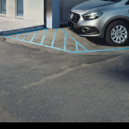
i precedenti
Clienti flottisti e commerciali
Merb
Soluzioni di ricarica
Infor
 prova vans/veicoli commerciali leggeri
Leasing
 prova veicoli industriali/trucks
Lavor
Assicurazione
Posti
Garanzie
Cont
Noleggio
Digital Extras
ServiceCare
Appuntamento per l'assistenza