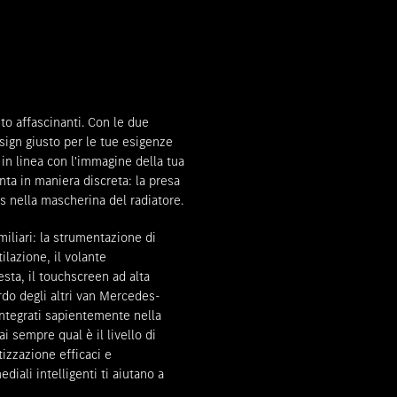
Appuntamento di consulenza
to affascinanti. Con le due
sign giusto per le tue esigenze
 in linea con l'immagine della tua
enta in maniera discreta: la presa
es nella mascherina del radiatore.
miliari: la strumentazione di
ilazione, il volante
esta, il touchscreen ad alta
rdo degli altri van Mercedes-
 integrati sapientemente nella
ai sempre qual è il livello di
tizzazione efficaci e
li intelligenti ti aiutano a